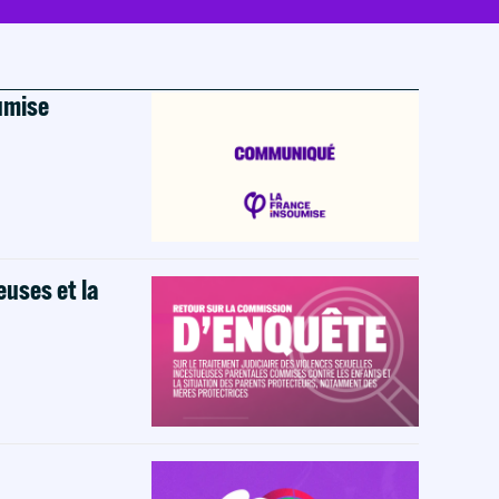
oumise
euses et la