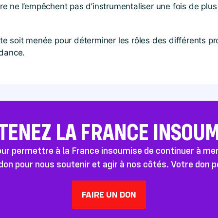
ière ne l’empêchent pas d’instrumentaliser une fois de plu
 soit menée pour déterminer les rôles des différents prot
ndance.
TENEZ LA FRANCE INSOUMI
pour permettre à la France insoumise de continuer à m
don pour nous soutenir et agir à nos côtés. Votre don 
FAIRE UN DON