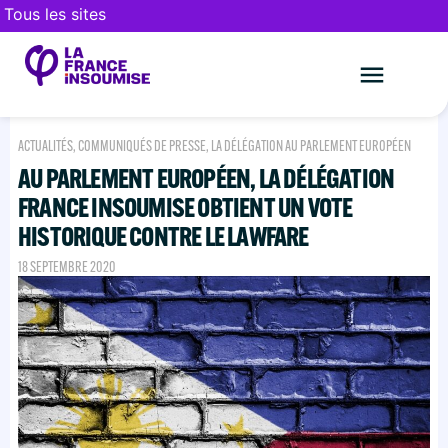
Tous les sites
Le mouveme
FAIRE UN DON
ACTUALITÉS
,
COMMUNIQUÉS DE PRESSE
,
LA DÉLÉGATION AU PARLEMENT EUROPÉEN
AU PARLEMENT EUROPÉEN, LA DÉLÉGATION
FRANCE INSOUMISE OBTIENT UN VOTE
HISTORIQUE CONTRE LE LAWFARE
18 SEPTEMBRE 2020