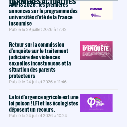
DERNIÈRES ACTUALITÉS
AMFIS 2026 : les premières
annonces sur le programme des
universités d’été de la France
insoumise
Publié le
29 juillet 2026
à
17:42
Retour sur la commission
d’enquête sur le traitement
judiciaire des violences
sexuelles incestueuses et la
situation des parents
protecteurs
Publié le
24 juillet 2026
à
11:46
La loi d’urgence agricole est une
loi poison ! LFI et les écologistes
déposent un recours.
Publié le
24 juillet 2026
à
10:24