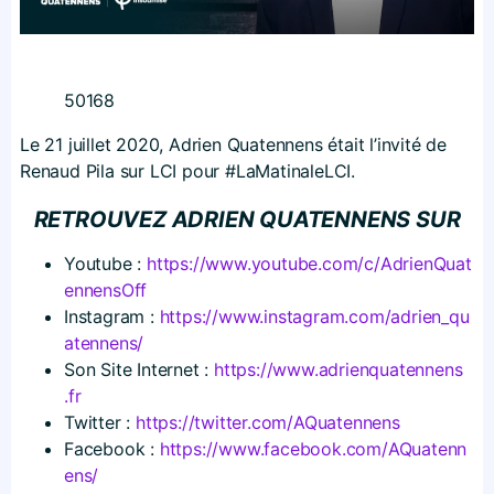
50168
Le 21 juillet 2020, Adrien Quatennens était l’invité de
Renaud Pila sur LCI pour #LaMatinaleLCI.
RETROUVEZ ADRIEN QUATENNENS SUR
Youtube :
https://​www​.youtube​.com/​c​/​A​d​r​i​e​n​Q​u​a​t​
e​n​n​e​n​s​Off
Instagram :
https://​www​.instagram​.com/​a​d​r​i​e​n​_​q​u​
a​t​e​n​n​e​ns/
Son Site Internet :
https://​www​.adrienquatennens​
.fr
Twitter :
https://​twitter​.com/​A​Q​u​a​t​e​n​n​ens
Facebook :
https://​www​.facebook​.com/​A​Q​u​a​t​e​n​n​
e​ns/