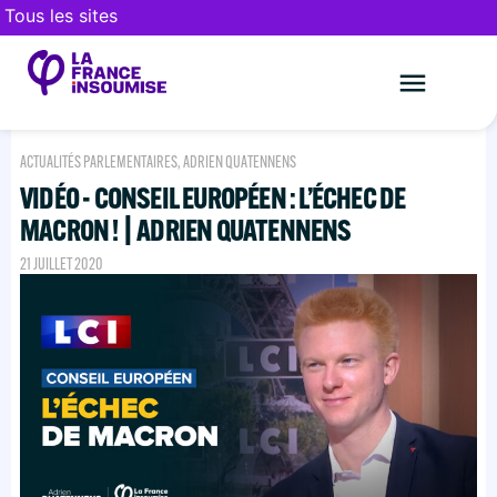
Tous les sites
Le mouveme
FAIRE UN DON
ACTUALITÉS PARLEMENTAIRES
,
ADRIEN QUATENNENS
VIDÉO - CONSEIL EUROPÉEN : L’ÉCHEC DE
MACRON ! | ADRIEN QUATENNENS
21 JUILLET 2020