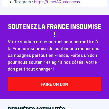
Telegram :
https://t.me/AQuatennens
SOUTENEZ LA FRANCE INSOUMISE
!
Votre soutien est essentiel pour permettre à
la France insoumise de continuer à mener ses
campagnes partout en France. Faites un don
pour nous soutenir et agir à nos côtés. Votre
don peut tout changer !
FAIRE UN DON