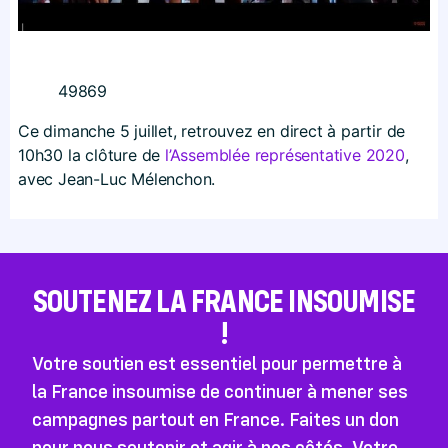
49869
Ce dimanche 5 juillet, retrouvez en direct à partir de
10h30 la clôture de
l’Assemblée représentative 2020
,
avec Jean-Luc Mélenchon.
SOUTENEZ LA FRANCE INSOUMISE
!
Votre soutien est essentiel pour permettre à
la France insoumise de continuer à mener ses
campagnes partout en France. Faites un don
pour nous soutenir et agir à nos côtés. Votre