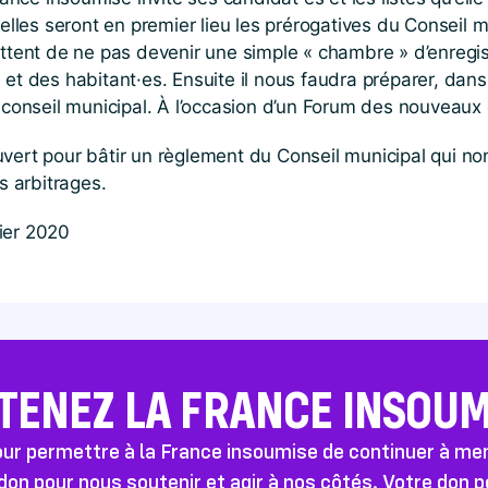
uelles seront en premier lieu les prérogatives du Conseil 
ettent de ne pas devenir une simple « chambre » d’enregis
et des habitant·es. Ensuite il nous faudra préparer, dans l
 conseil municipal. À l’occasion d’un Forum des nouveaux él
vert pour bâtir un règlement du Conseil municipal qui no
s arbitrages.
ier 2020
TENEZ LA FRANCE INSOUMI
pour permettre à la France insoumise de continuer à m
don pour nous soutenir et agir à nos côtés. Votre don 