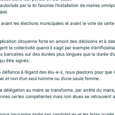
autorisés par la loi favorise l’installation de maires omni
ipal.
 avant les élections municipales et avant le vote de cett
lication citoyenne forte en amont des décisions et à des 
ent la collectivité quand il s’agit par exemple d’artificiali
ts bancaires sur des durées plus longues que la durée d’
pu être signés.
a défiance à l’égard des élu-e-s, nous plaidons pour que l
pal et non d’un seul homme ou d’une seule femme.
la délégation au maire se transforme, par arrêté du maire,
sonnes certes compétentes mais non élues se retrouvent a
France insoumise invite ses candidat·es et les listes qu’el