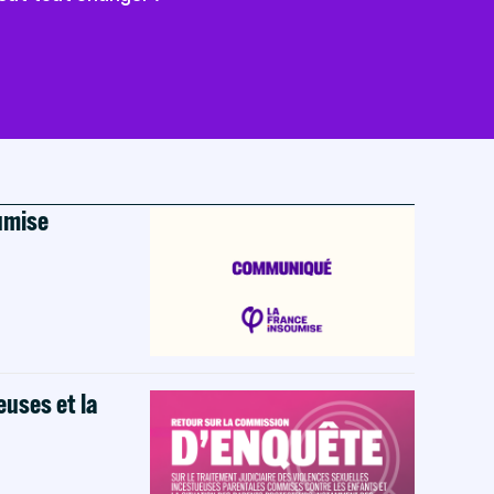
oumise
euses et la