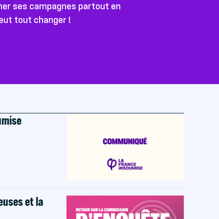
ener ses campagnes partout en
peut tout changer !
oumise
euses et la