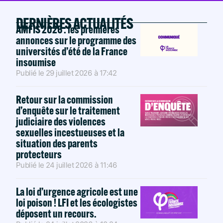
DERNIÈRES ACTUALITÉS
AMFIS 2026 : les premières
annonces sur le programme des
universités d’été de la France
insoumise
Publié le
29 juillet 2026
à
17:42
Retour sur la commission
d’enquête sur le traitement
judiciaire des violences
sexuelles incestueuses et la
situation des parents
protecteurs
Publié le
24 juillet 2026
à
11:46
La loi d’urgence agricole est une
loi poison ! LFI et les écologistes
déposent un recours.