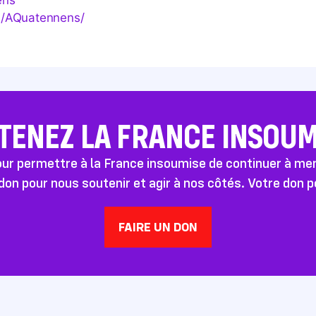
Q​u​a​t​e​n​n​e​ns/
TENEZ LA FRANCE INSOUMI
pour permettre à la France insoumise de continuer à m
don pour nous soutenir et agir à nos côtés. Votre don 
FAIRE UN DON