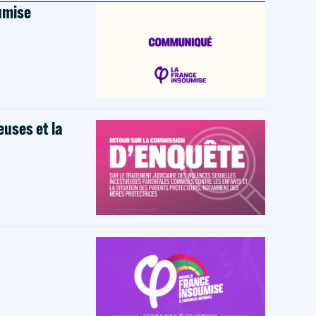
oumise
euses et la