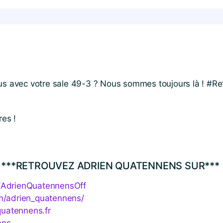
us avec votre sale 49-3 ? Nous sommes toujours là ! #Ret
res !
***RETROUVEZ ADRIEN QUATENNENS SUR***
​i​e​n​Q​u​a​t​e​n​n​e​n​s​Off
​i​e​n​_​q​u​a​t​e​n​n​e​ns/
quatennens​.fr
​ens