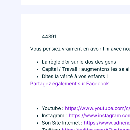
44391
Vous pensiez vraiment en avoir fini avec no
La règle d’or sur le dos des gens
Capital / Travail : augmentons les salai
Dites la vérité à vos enfants !
Partagez également sur Facebook
Youtube :
https://​www​.youtube​.com/​c​/​A​d​r
Instagram :
https://​www​.instagram​.com/​a​d​r
Son Site Internet :
https://​www​.adrien
Twitter :
https://​twitter​.com/​A​Q​u​a​t​e​n​n