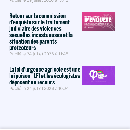
Publié le
29 juillet 2026
à
17:42
Retour sur la commission
d’enquête sur le traitement
judiciaire des violences
sexuelles incestueuses et la
situation des parents
protecteurs
Publié le
24 juillet 2026
à
11:46
La loi d’urgence agricole est une
loi poison ! LFI et les écologistes
déposent un recours.
Publié le
24 juillet 2026
à
10:24