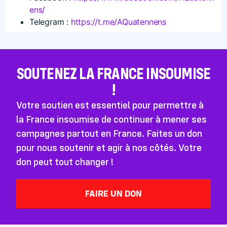
e​ns/
Telegram :
https://t.me/AQuatennens
SOUTENEZ LA FRANCE INSOUMISE
!
Votre soutien est essentiel pour permettre à
la France insoumise de continuer à mener ses
campagnes partout en France. Faites un don
pour nous soutenir et agir à nos côtés. Votre
don peut tout changer !
FAIRE UN DON