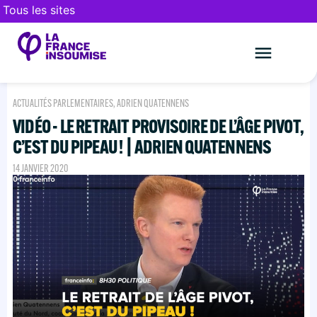
Tous les sites
Le mouveme
FAIRE UN DON
ACTUALITÉS PARLEMENTAIRES
,
ADRIEN QUATENNENS
VIDÉO - LE RETRAIT PROVISOIRE DE L’ÂGE PIVOT,
C’EST DU PIPEAU ! | ADRIEN QUATENNENS
14 JANVIER 2020