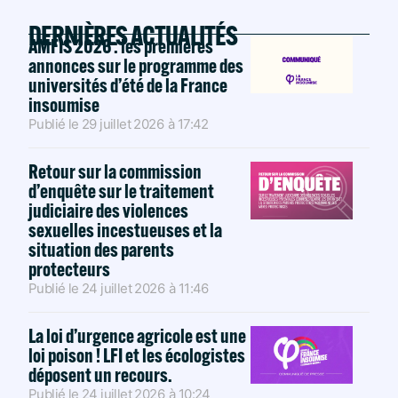
DERNIÈRES ACTUALITÉS
AMFIS 2026 : les premières
annonces sur le programme des
universités d’été de la France
insoumise
Publié le
29 juillet 2026
à
17:42
Retour sur la commission
d’enquête sur le traitement
judiciaire des violences
sexuelles incestueuses et la
situation des parents
protecteurs
Publié le
24 juillet 2026
à
11:46
La loi d’urgence agricole est une
loi poison ! LFI et les écologistes
déposent un recours.
Publié le
24 juillet 2026
à
10:24