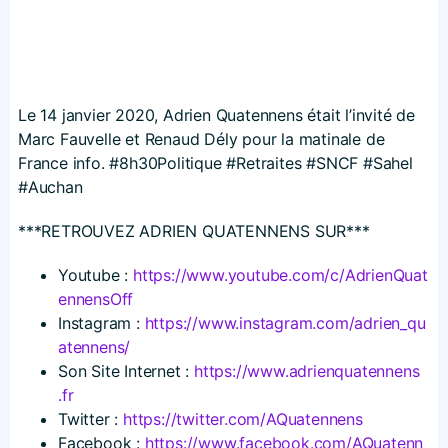
Le 14 janvier 2020, Adrien Quatennens était l’invité de
Marc Fauvelle et Renaud Dély pour la matinale de
France info. #8h30Politique #Retraites #SNCF #Sahel
#Auchan
***RETROUVEZ ADRIEN QUATENNENS SUR***
Youtube :
https://​www​.youtube​.com/​c​/​A​d​r​i​e​n​Q​u​a​t​
e​n​n​e​n​s​Off
Instagram :
https://​www​.instagram​.com/​a​d​r​i​e​n​_​q​u​
a​t​e​n​n​e​ns/
Son Site Internet :
https://​www​.adrienquatennens​
.fr
Twitter :
https://​twitter​.com/​A​Q​u​a​t​e​n​n​ens
Facebook :
https://​www​.facebook​.com/​A​Q​u​a​t​e​n​n​