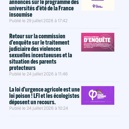
annonces sur le programme des
universités d’été de la France
insoumise
Publié le
29 juillet 2026
à
17:42
Retour sur la commission
d’enquête sur le traitement
judiciaire des violences
sexuelles incestueuses et la
situation des parents
protecteurs
Publié le
24 juillet 2026
à
11:46
La loi d’urgence agricole est une
loi poison ! LFI et les écologistes
déposent un recours.
Publié le
24 juillet 2026
à
10:24