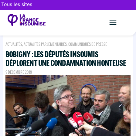
Tous les sites
Le mouveme
FAIRE UN DON
ACTUALITÉS
,
ACTUALITÉS PARLEMENTAIRES
,
COMMUNIQUÉS DE PRESSE
BOBIGNY : LES DÉPUTÉS INSOUMIS
DÉPLORENT UNE CONDAMNATION HONTEUSE
9 DÉCEMBRE 2019