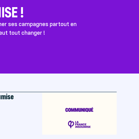
SE !
ener ses campagnes partout en
peut tout changer !
oumise