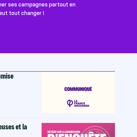
ener ses campagnes partout en
peut tout changer !
oumise
euses et la