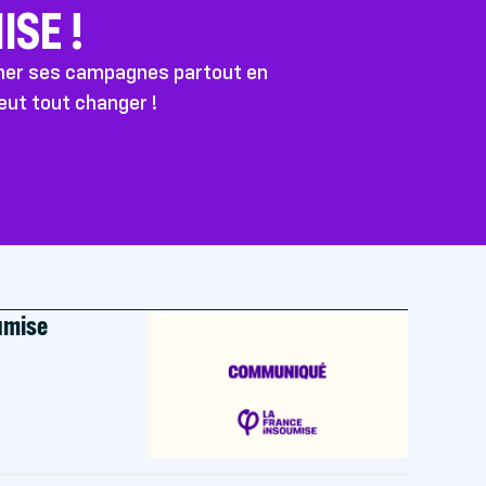
SE !
ener ses campagnes partout en
peut tout changer !
oumise