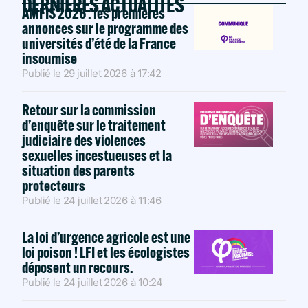
DERNIÈRES ACTUALITÉS
AMFIS 2026 : les premières
annonces sur le programme des
universités d’été de la France
insoumise
Publié le
29 juillet 2026
à
17:42
Retour sur la commission
d’enquête sur le traitement
judiciaire des violences
sexuelles incestueuses et la
situation des parents
protecteurs
Publié le
24 juillet 2026
à
11:46
La loi d’urgence agricole est une
loi poison ! LFI et les écologistes
déposent un recours.
Publié le
24 juillet 2026
à
10:24