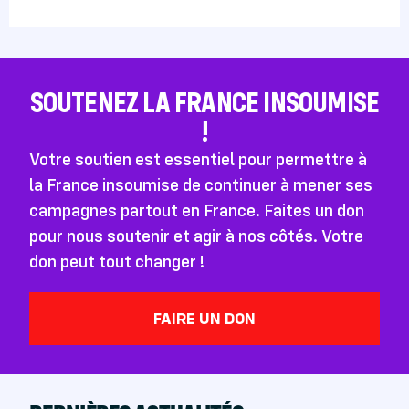
SOUTENEZ LA FRANCE INSOUMISE
!
Votre soutien est essentiel pour permettre à
la France insoumise de continuer à mener ses
campagnes partout en France. Faites un don
pour nous soutenir et agir à nos côtés. Votre
don peut tout changer !
FAIRE UN DON