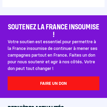
SOUTENEZ LA FRANCE INSOUMISE
!
Votre soutien est essentiel pour permettre à
la France insoumise de continuer à mener ses
campagnes partout en France. Faites un don
pour nous soutenir et agir à nos côtés. Votre
don peut tout changer !
FAIRE UN DON