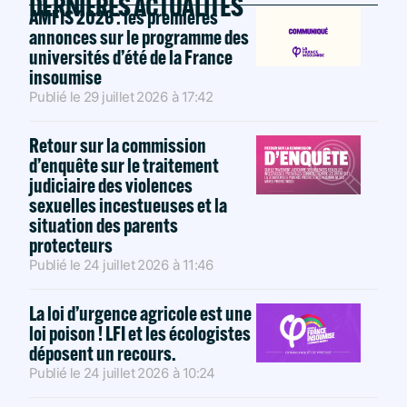
DERNIÈRES ACTUALITÉS
AMFIS 2026 : les premières
annonces sur le programme des
universités d’été de la France
insoumise
Publié le
29 juillet 2026
à
17:42
Retour sur la commission
d’enquête sur le traitement
judiciaire des violences
sexuelles incestueuses et la
situation des parents
protecteurs
Publié le
24 juillet 2026
à
11:46
La loi d’urgence agricole est une
loi poison ! LFI et les écologistes
déposent un recours.
Publié le
24 juillet 2026
à
10:24