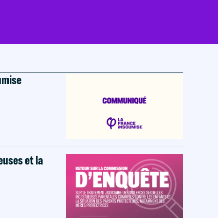
oumise
euses et la