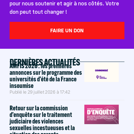
pour nous soutenir et agir à nos côtés. Votre
don peut tout changer !
FAIRE UN DON
DERNIÈRES ACTUALITÉS
AMFIS 2026 : les premières
annonces sur le programme des
universités d’été de la France
insoumise
Publié le
29 juillet 2026
à
17:42
Retour sur la commission
d’enquête sur le traitement
judiciaire des violences
sexuelles incestueuses et la