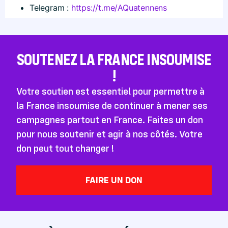
Telegram :
https://t.me/AQuatennens
SOUTENEZ LA FRANCE INSOUMISE
!
Votre soutien est essentiel pour permettre à
la France insoumise de continuer à mener ses
campagnes partout en France. Faites un don
pour nous soutenir et agir à nos côtés. Votre
don peut tout changer !
FAIRE UN DON