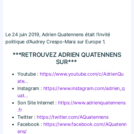
Le 24 juin 2019, Adrien Quatennens était l’invité
politique d’Audrey Crespo-Mara sur Europe 1.
***RETROUVEZ ADRIEN QUATENNENS
SUR***
Youtube :
https://​www​.youtube​.com/​c​/​A​d​r​i​e​n​Q​u​
ate…
Instagram :
https://​www​.instagram​.com/​a​d​r​i​e​n​_​q​
uat…
Son Site Internet :
https://​www​.adrienquatennens​
.fr
Twitter :
https://​twitter​.com/​A​Q​u​a​t​e​n​n​ens
Facebook :
https://​www​.facebook​.com/​A​Q​u​a​t​e​n​n​
e​ns/