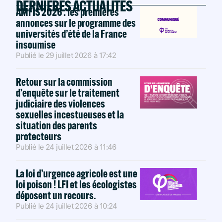
DERNIÈRES ACTUALITÉS
AMFIS 2026 : les premières
annonces sur le programme des
universités d’été de la France
insoumise
Publié le
29 juillet 2026
à
17:42
Retour sur la commission
d’enquête sur le traitement
judiciaire des violences
sexuelles incestueuses et la
situation des parents
protecteurs
Publié le
24 juillet 2026
à
11:46
La loi d’urgence agricole est une
loi poison ! LFI et les écologistes
déposent un recours.
Publié le
24 juillet 2026
à
10:24