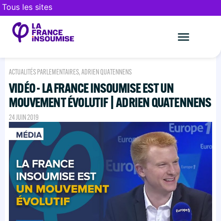
Tous les sites
Le mouveme
FAIRE UN DON
ACTUALITÉS PARLEMENTAIRES
,
ADRIEN QUATENNENS
VIDÉO - LA FRANCE INSOUMISE EST UN
MOUVEMENT ÉVOLUTIF | ADRIEN QUATENNENS
24 JUIN 2019