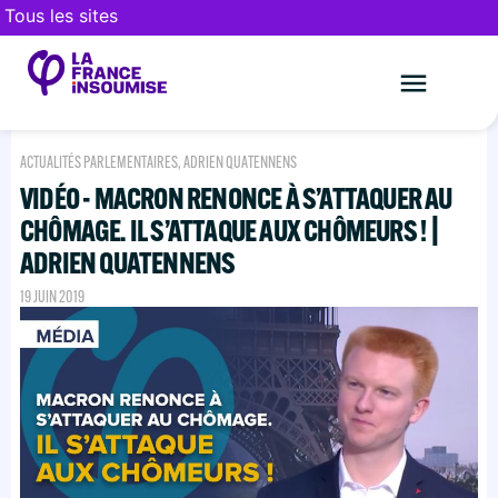
Tous les sites
Le mouveme
FAIRE UN DON
ACTUALITÉS PARLEMENTAIRES
,
ADRIEN QUATENNENS
VIDÉO - MACRON RENONCE À S’ATTAQUER AU
CHÔMAGE. IL S’ATTAQUE AUX CHÔMEURS ! |
ADRIEN QUATENNENS
19 JUIN 2019