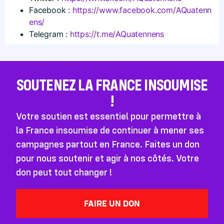
Facebook :
https://​www​.facebook​.com/​A​Q​u​a​t​e​n​n​
e​ns/
Telegram :
https://t.me/AQuatennens
SOUTENEZ LA FRANCE INSOUMISE
!
Votre soutien est essentiel pour permettre à
la France insoumise de continuer à mener ses
campagnes partout en France. Faites un don
pour nous soutenir et agir à nos côtés. Votre
don peut tout changer !
FAIRE UN DON