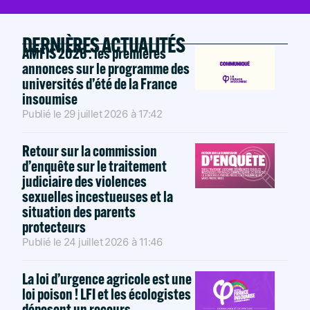
DERNIÈRES ACTUALITÉS
AMFIS 2026 : les premières
annonces sur le programme des
universités d’été de la France
insoumise
Publié le
29 juillet 2026
à
17:42
Retour sur la commission
d’enquête sur le traitement
judiciaire des violences
sexuelles incestueuses et la
situation des parents
protecteurs
Publié le
24 juillet 2026
à
11:46
La loi d’urgence agricole est une
loi poison ! LFI et les écologistes
déposent un recours.