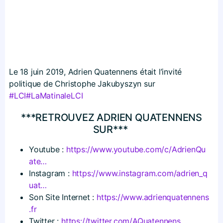
Le 18 juin 2019, Adrien Quatennens était l’invité
politique de Christophe Jakubyszyn sur
#LCI
#LaMatinaleLCI
***RETROUVEZ ADRIEN QUATENNENS
SUR***
Youtube :
https://​www​.youtube​.com/​c​/​A​d​r​i​e​n​Q​u​
ate…
Instagram :
https://​www​.instagram​.com/​a​d​r​i​e​n​_​q​
uat…
Son Site Internet :
https://​www​.adrienquatennens​
.fr
Twitter :
https://​twitter​.com/​A​Q​u​a​t​e​n​n​ens