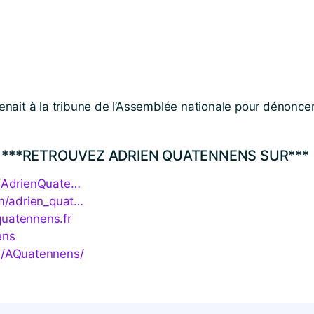
ait à la tribune de l’Assemblée nationale pour dénoncer 
***RETROUVEZ ADRIEN QUATENNENS SUR***
d​r​i​e​n​Q​u​ate…
​d​r​i​e​n​_​q​uat…
quatennens​.fr
​ens
Q​u​a​t​e​n​n​e​ns/