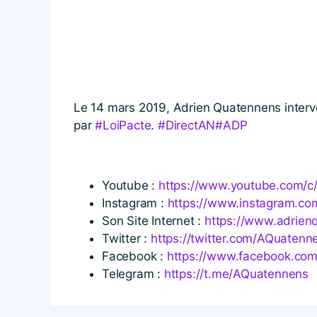
Le 14 mars 2019, Adrien Quatennens interven
par
#LoiPacte
.
#DirectAN
#ADP
Youtube :
https://​www​.youtube​.com/​c​/​A​
Instagram :
https://​www​.instagram​.com/​a
Son Site Internet :
https://​www​.adrien
Twitter :
https://​twitter​.com/​A​Q​u​a​t​e​n​n
Facebook :
https://​www​.facebook​.com/​A​
Telegram :
https://t.me/AQuatennens