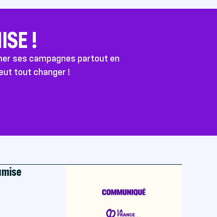
SE !
ener ses campagnes partout en
peut tout changer !
oumise