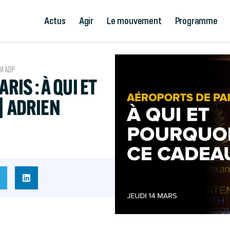
Actus
Agir
Le mouvement
Programme
M ADP
RIS : À QUI ET
| ADRIEN