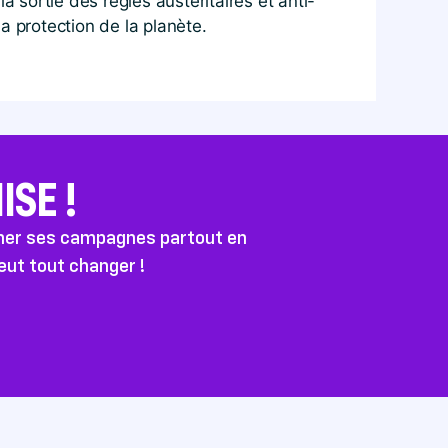
sortie des règles austéritaires et anti-
a protection de la planète.
SE !
ener ses campagnes partout en
peut tout changer !