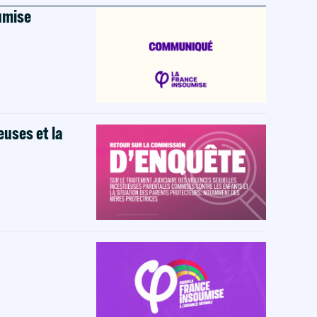
oumise
euses et la