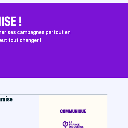
SE !
ener ses campagnes partout en
peut tout changer !
oumise