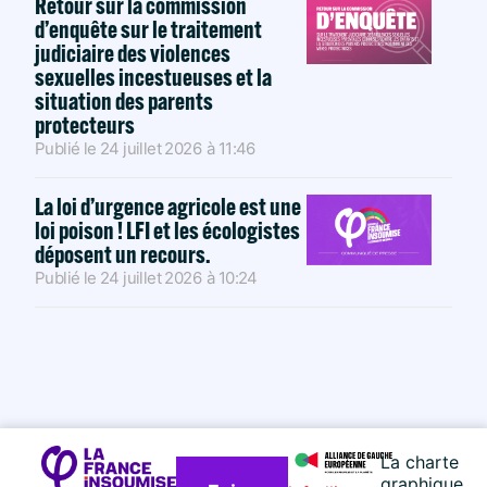
Retour sur la commission
d’enquête sur le traitement
judiciaire des violences
sexuelles incestueuses et la
situation des parents
protecteurs
Publié le
24 juillet 2026
à
11:46
La loi d’urgence agricole est une
loi poison ! LFI et les écologistes
déposent un recours.
Publié le
24 juillet 2026
à
10:24
La charte
graphique