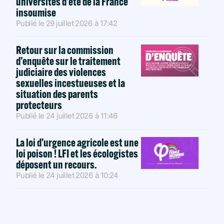
universités d’été de la France
insoumise
Publié le
29 juillet 2026
à
17:42
Retour sur la commission
d’enquête sur le traitement
judiciaire des violences
sexuelles incestueuses et la
situation des parents
protecteurs
Publié le
24 juillet 2026
à
11:46
La loi d’urgence agricole est une
loi poison ! LFI et les écologistes
déposent un recours.
Publié le
24 juillet 2026
à
10:24