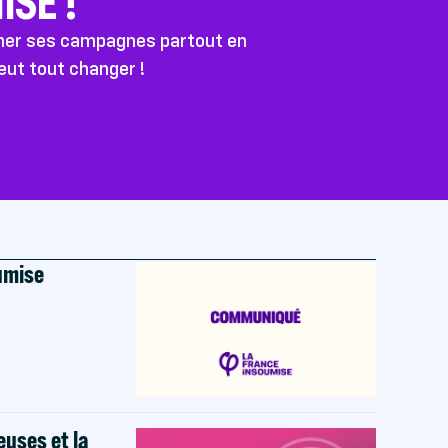
SE !
ener ses campagnes partout en
peut tout changer !
oumise
euses et la