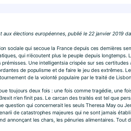
 aux élections européennes, publié le 22 janvier 2019 d
ion sociale qui secoue la France depuis ces dernières se
atiques, qui n’écoutent plus le peuple depuis longtemps. 
 prémisses. Une intelligentsia crispée sur ses certitudes 
ordantes de populisme et de faire le jeu des extrêmes. Le
ournement de la volonté populaire par le traité de Lisbo
joue toujours deux fois : une fois comme tragédie, une fo
Brexit n’en finit pas. Le carcan des traités est tel que
 une question qui concernerait les seuls Theresa May ou J
arii de catastrophes majeures qui ne sont jamais établis
and annonçant les chars, les pénuries alimentaires. Tout 