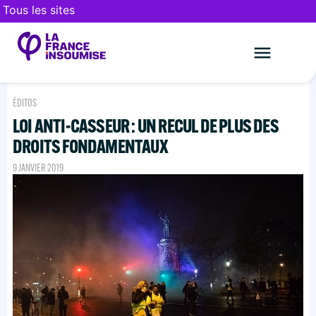
Tous les sites
Le mouveme
FAIRE UN DON
ÉDITOS
LOI ANTI-CASSEUR : UN RECUL DE PLUS DES
DROITS FONDAMENTAUX
9 JANVIER 2019