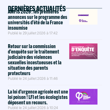
DERNIÈRES ACTUALITÉS
AMFIS 2026 : les premières
annonces sur le programme des
universités d’été de la France
insoumise
Publié le
29 juillet 2026
à
17:42
Retour sur la commission
d’enquête sur le traitement
judiciaire des violences
sexuelles incestueuses et la
situation des parents
protecteurs
Publié le
24 juillet 2026
à
11:46
La loi d’urgence agricole est une
loi poison ! LFI et les écologistes
déposent un recours.
Publié le
24 juillet 2026
à
10:24