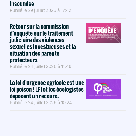
insoumise
Publié le
29 juillet 2026
à
17:42
Retour sur la commission
d’enquête sur le traitement
judiciaire des violences
sexuelles incestueuses et la
situation des parents
protecteurs
Publié le
24 juillet 2026
à
11:46
La loi d’urgence agricole est une
loi poison ! LFI et les écologistes
déposent un recours.
Publié le
24 juillet 2026
à
10:24