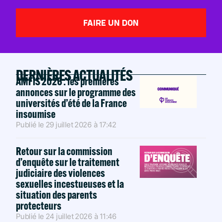
FAIRE UN DON
DERNIÈRES ACTUALITÉS
AMFIS 2026 : les premières
annonces sur le programme des
universités d’été de la France
insoumise
Publié le
29 juillet 2026
à
17:42
Retour sur la commission
d’enquête sur le traitement
judiciaire des violences
sexuelles incestueuses et la
situation des parents
protecteurs
Publié le
24 juillet 2026
à
11:46