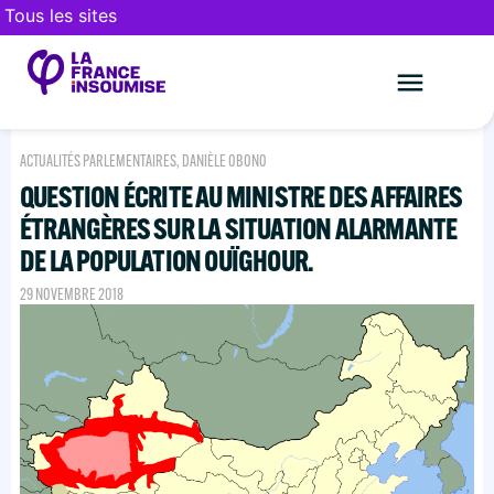
Tous les sites
Le mouveme
FAIRE UN DON
ACTUALITÉS PARLEMENTAIRES
,
DANIÈLE OBONO
QUESTION ÉCRITE AU MINISTRE DES AFFAIRES
ÉTRANGÈRES SUR LA SITUATION ALARMANTE
DE LA POPULATION OUÏGHOUR.
29 NOVEMBRE 2018