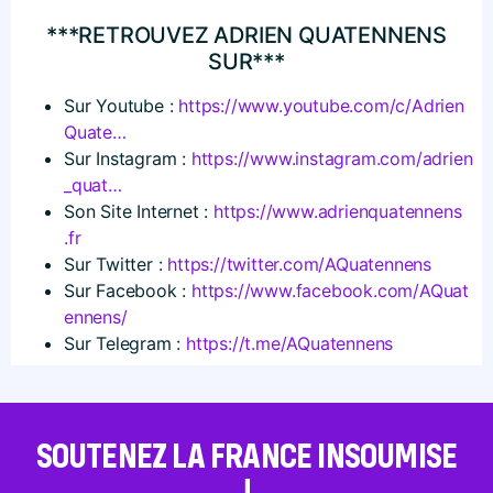
***RETROUVEZ ADRIEN QUATENNENS
SUR***
Sur Youtube :
https://​www​.youtube​.com/​c​/​A​d​r​i​e​n​
Q​u​ate…
Sur Instagram :
https://​www​.instagram​.com/​a​d​r​i​e​n​
_​q​uat…
Son Site Internet :
https://​www​.adrienquatennens​
.fr
Sur Twitter :
https://​twitter​.com/​A​Q​u​a​t​e​n​n​ens
Sur Facebook :
https://​www​.facebook​.com/​A​Q​u​a​t​
e​n​n​e​ns/
Sur Telegram :
https://t.me/AQuatennens
SOUTENEZ LA FRANCE INSOUMISE
!