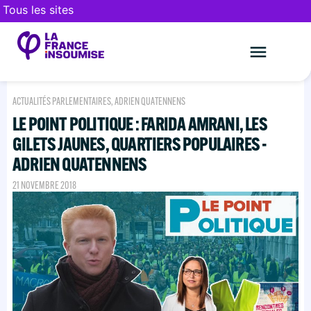
Tous les sites
Le mouveme
FAIRE UN DON
ACTUALITÉS PARLEMENTAIRES
,
ADRIEN QUATENNENS
LE POINT POLITIQUE : FARIDA AMRANI, LES
GILETS JAUNES, QUARTIERS POPULAIRES -
ADRIEN QUATENNENS
21 NOVEMBRE 2018