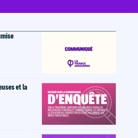
oumise
euses et la