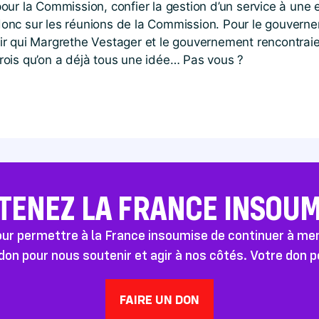
ur la Commission, confier la gestion d’un service à une e
e donc sur les réunions de la Commission. Pour le gouverne
r qui Margrethe Vestager et le gouvernement rencontraien
 crois qu’on a déjà tous une idée… Pas vous ?
TENEZ LA FRANCE INSOUMI
pour permettre à la France insoumise de continuer à m
don pour nous soutenir et agir à nos côtés. Votre don 
FAIRE UN DON