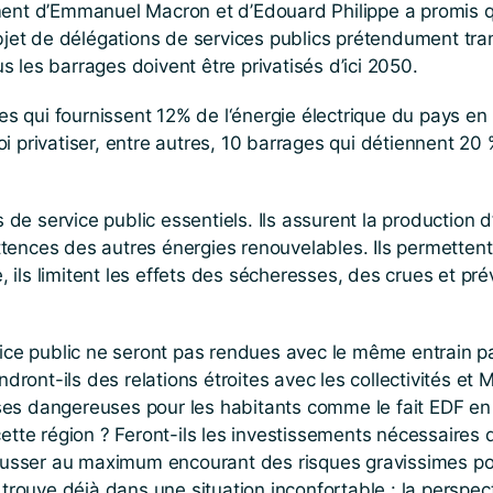
ment d’Emmanuel Macron et d’Edouard Philippe a promis q
bjet de délégations de services publics prétendument trans
 les barrages doivent être privatisés d’ici 2050.
ges qui fournissent 12% de l‘énergie électrique du pays e
 privatiser, entre autres, 10 barrages qui détiennent 20 
 service public essentiels. Ils assurent la production d’él
ences des autres énergies renouvelables. Ils permettent 
ils limitent les effets des sécheresses, des crues et pré
vice public ne seront pas rendues avec le même entrain pa
ndront-ils des relations étroites avec les collectivités et 
es dangereuses pour les habitants comme le fait EDF en O
ette région ? Feront-ils les investissements nécessaires 
epousser au maximum encourant des risques gravissimes po
 trouve déjà dans une situation inconfortable : la perspec