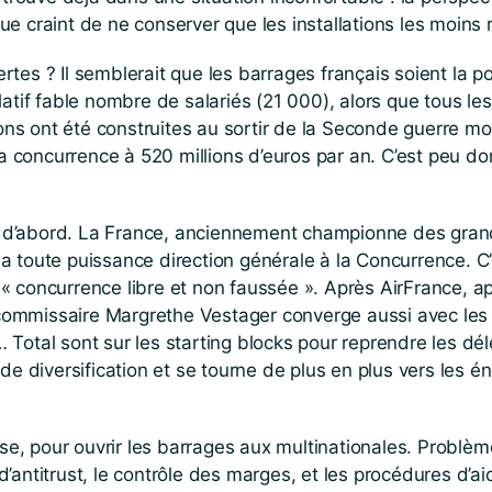
e craint de ne conserver que les installations les moins 
pertes ? Il semblerait que les barrages français soient la p
latif fable nombre de salariés (21 000), alors que tous l
tions ont été construites au sortir de la Seconde guerre m
 la concurrence à 520 millions d’euros par an. C’est peu 
que d’abord. La France, anciennement championne des gran
toute puissance direction générale à la Concurrence. C’est
« concurrence libre et non faussée ». Après AirFrance, a
a commissaire Margrethe Vestager converge aussi avec les i
 … Total sont sur les starting blocks pour reprendre les dél
de diversification et se tourne de plus en plus vers les é
nse, pour ouvrir les barrages aux multinationales. Problème
antitrust, le contrôle des marges, et les procédures d’aide