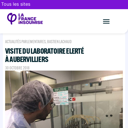
Tous les sites
Le mouveme
FAIRE UN DON
ACTUALITÉS PARLEMENTAIRES
,
BASTIEN LACHAUD
VISITE DU LABORATOIRE ELERTÉ
À AUBERVILLIERS
30 OCTOBRE 2018