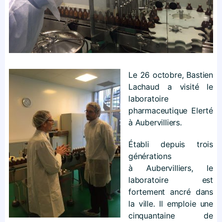
Le 26 octobre, Bastien
Lachaud a visité le
laboratoire
pharmaceutique Elerté
à Aubervilliers.
Établi depuis trois
générations
à Aubervilliers, le
laboratoire est
fortement ancré dans
la ville. Il emploie une
cinquantaine de