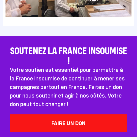
SOUTENEZ LA FRANCE INSOUMISE
!
Votre soutien est essentiel pour permettre à
la France insoumise de continuer à mener ses
campagnes partout en France. Faites un don
pour nous soutenir et agir à nos côtés. Votre
don peut tout changer !
FAIRE UN DON