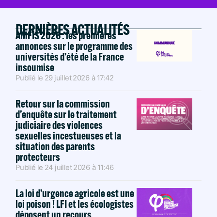
DERNIÈRES ACTUALITÉS
AMFIS 2026 : les premières
annonces sur le programme des
universités d’été de la France
insoumise
Publié le
29 juillet 2026
à
17:42
Retour sur la commission
d’enquête sur le traitement
judiciaire des violences
sexuelles incestueuses et la
situation des parents
protecteurs
Publié le
24 juillet 2026
à
11:46
La loi d’urgence agricole est une
loi poison ! LFI et les écologistes
déposent un recours.