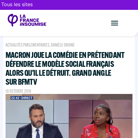
Tous les sites
Le mouveme
FAIRE UN DON
ACTUALITÉS PARLEMENTAIRES
,
DANIÈLE OBONO
MACRON JOUE LA COMÉDIE EN PRÉTENDANT
DÉFENDRE LE MODÈLE SOCIAL FRANÇAIS
ALORS QU’IL LE DÉTRUIT. GRAND ANGLE
SUR BFMTV
10 OCTOBRE 2018