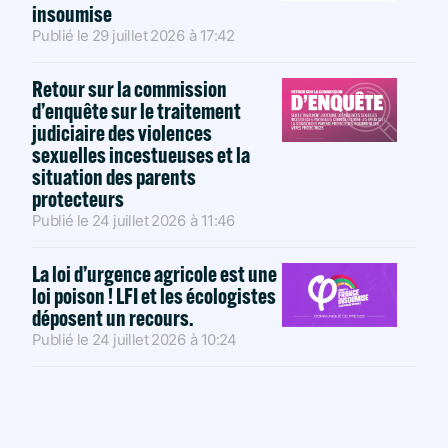
insoumise
Publié le
29 juillet 2026
à
17:42
Retour sur la commission
d’enquête sur le traitement
judiciaire des violences
sexuelles incestueuses et la
situation des parents
protecteurs
Publié le
24 juillet 2026
à
11:46
La loi d’urgence agricole est une
loi poison ! LFI et les écologistes
déposent un recours.
Publié le
24 juillet 2026
à
10:24