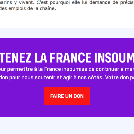
TENEZ LA FRANCE INSOUMI
pour permettre à la France insoumise de continuer à m
don pour nous soutenir et agir à nos côtés. Votre don 
FAIRE UN DON