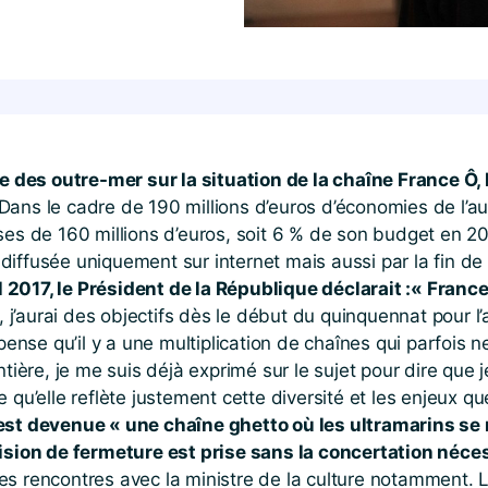
 des outre-mer sur la situation de la chaîne France Ô,
Dans le cadre de 190 millions d’euros d’économies de l’aud
ses de 160 millions d’euros, soit 6 % de son budget en 201
iffusée uniquement sur internet mais aussi par la fin de
l 2017, le Président de la République déclarait :« France
, j’aurai des objectifs dès le début du quinquennat pour l’
pense qu’il y a une multiplication de chaînes qui parfois n
tière, je me suis déjà exprimé sur le sujet pour dire que j
qu’elle reflète justement cette diversité et les enjeux que
 est devenue « une chaîne ghetto où les ultramarins se
ision de fermeture est prise sans la concertation néces
s rencontres avec la ministre de la culture notamment. Le