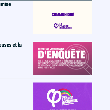
oumise
euses et la