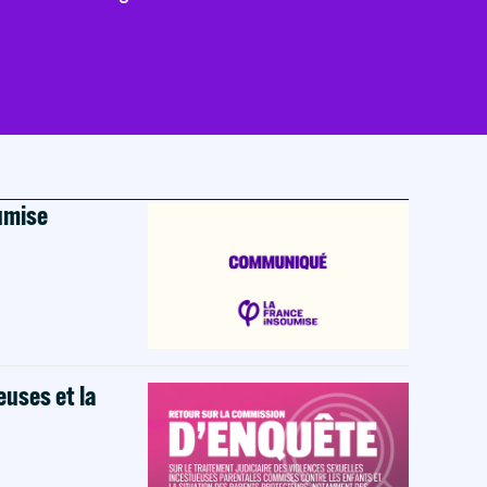
oumise
euses et la