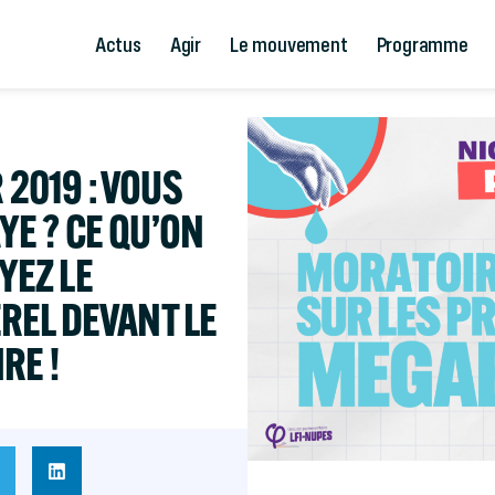
Actus
Agir
Le mouvement
Programme
 2019 : VOUS
YE ? CE QU’ON
YEZ LE
EREL DEVANT LE
RE !