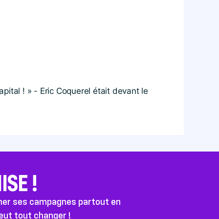
pital ! » - Eric Coquerel était devant le
SE !
ener ses campagnes partout en
peut tout changer !