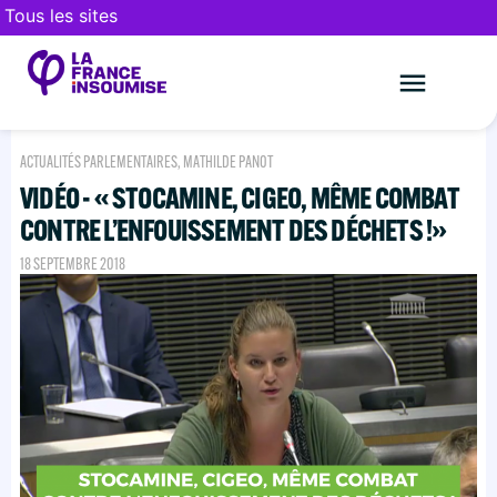
Tous les sites
Le mouveme
FAIRE UN DON
ACTUALITÉS PARLEMENTAIRES
,
MATHILDE PANOT
VIDÉO - « STOCAMINE, CIGEO, MÊME COMBAT
CONTRE L’ENFOUISSEMENT DES DÉCHETS !»
18 SEPTEMBRE 2018