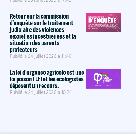
Retour sur la commission
d’enquête sur le traitement
judiciaire des violences
sexuelles incestueuses et la
situation des parents
protecteurs
Publié le
24 juillet 2026
à
11:46
La loi d’urgence agricole est une
loi poison ! LFI et les écologistes
déposent un recours.
Publié le
24 juillet 2026
à
10:24