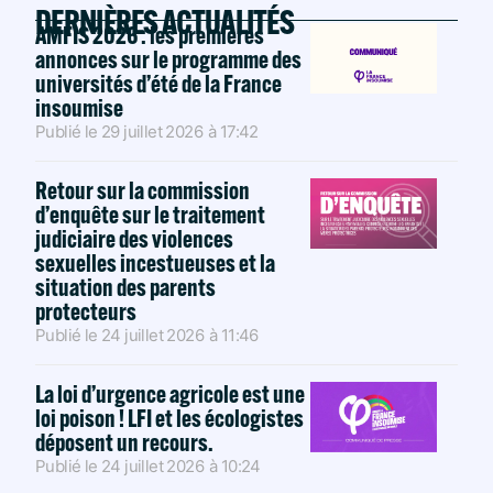
DERNIÈRES ACTUALITÉS
AMFIS 2026 : les premières
annonces sur le programme des
universités d’été de la France
insoumise
Publié le
29 juillet 2026
à
17:42
Retour sur la commission
d’enquête sur le traitement
judiciaire des violences
sexuelles incestueuses et la
situation des parents
protecteurs
Publié le
24 juillet 2026
à
11:46
La loi d’urgence agricole est une
loi poison ! LFI et les écologistes
déposent un recours.
Publié le
24 juillet 2026
à
10:24