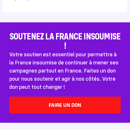
SOUTENEZ LA FRANCE INSOUMISE
!
Votre soutien est essentiel pour permettre à
la France insoumise de continuer à mener ses
campagnes partout en France. Faites un don
pour nous soutenir et agir à nos côtés. Votre
don peut tout changer !
FAIRE UN DON