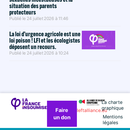
situation des parents
protecteurs
Publié le
24 juillet 2026
à
11:46
La loi d’urgence agricole est une
loi poison ! LFI et les écologistes
déposent un recours.
Publié le
24 juillet 2026
à
10:24
La charte
graphique
Faire
leftalliance.eu
Mentions
un don
légales