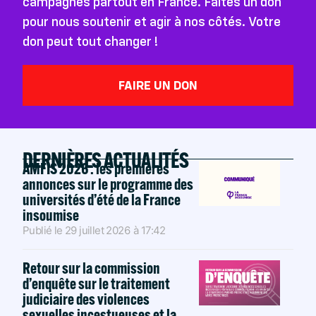
campagnes partout en France. Faites un don
pour nous soutenir et agir à nos côtés. Votre
don peut tout changer !
FAIRE UN DON
DERNIÈRES ACTUALITÉS
AMFIS 2026 : les premières
annonces sur le programme des
universités d’été de la France
insoumise
Publié le
29 juillet 2026
à
17:42
Retour sur la commission
d’enquête sur le traitement
judiciaire des violences
sexuelles incestueuses et la