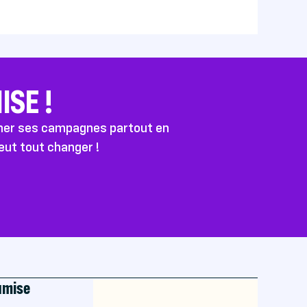
SE !
ener ses campagnes partout en
peut tout changer !
oumise