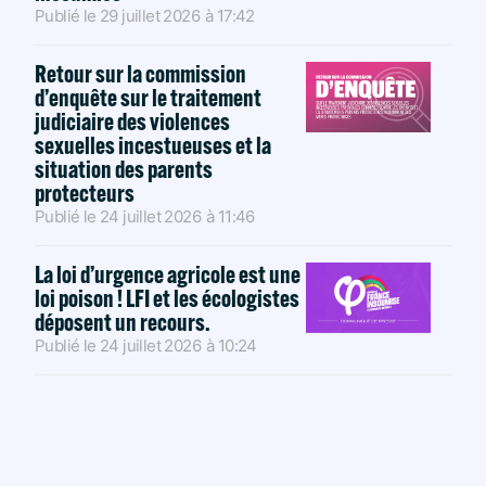
Publié le
29 juillet 2026
à
17:42
Retour sur la commission
d’enquête sur le traitement
judiciaire des violences
sexuelles incestueuses et la
situation des parents
protecteurs
Publié le
24 juillet 2026
à
11:46
La loi d’urgence agricole est une
loi poison ! LFI et les écologistes
déposent un recours.
Publié le
24 juillet 2026
à
10:24