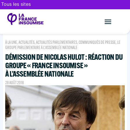
Tous les sites
Le mouveme
FAIRE UN DON
À LA UNE
,
ACTUALITÉS
,
ACTUALITÉS PARLEMENTAIRES
,
COMMUNIQUÉS DE PRESSE
,
LE
GROUPE PARLEMENTAIRE À L'ASSEMBLÉE NATIONALE
DÉMISSION DE NICOLAS HULOT : RÉACTION DU
GROUPE « FRANCE INSOUMISE »
À L’ASSEMBLÉE NATIONALE
28 AOÛT 2018