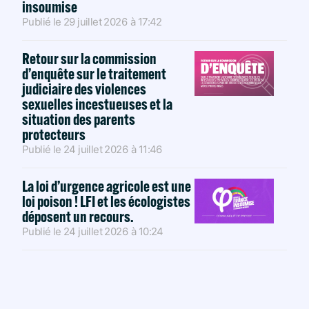
insoumise
Publié le
29 juillet 2026
à
17:42
Retour sur la commission
d’enquête sur le traitement
judiciaire des violences
sexuelles incestueuses et la
situation des parents
protecteurs
Publié le
24 juillet 2026
à
11:46
La loi d’urgence agricole est une
loi poison ! LFI et les écologistes
déposent un recours.
Publié le
24 juillet 2026
à
10:24