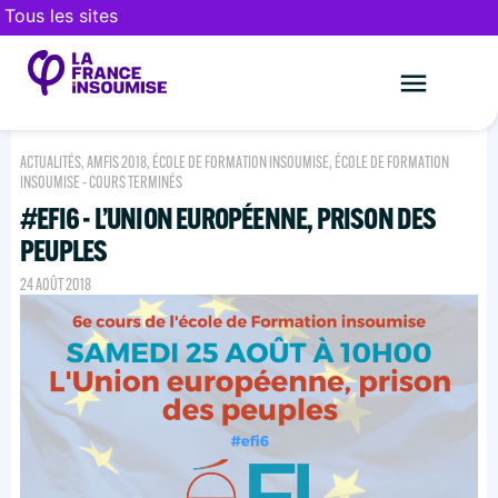
Tous les sites
Le mouveme
FAIRE UN DON
ACTUALITÉS
,
AMFIS 2018
,
ÉCOLE DE FORMATION INSOUMISE
,
ÉCOLE DE FORMATION
INSOUMISE - COURS TERMINÉS
#EFI6 - L’UNION EUROPÉENNE, PRISON DES
PEUPLES
24 AOÛT 2018