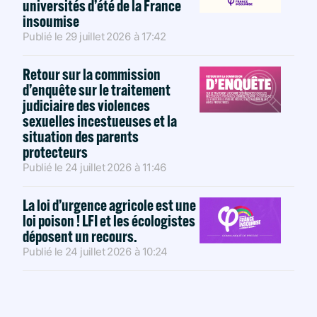
universités d’été de la France
insoumise
Publié le
29 juillet 2026
à
17:42
Retour sur la commission
d’enquête sur le traitement
judiciaire des violences
sexuelles incestueuses et la
situation des parents
protecteurs
Publié le
24 juillet 2026
à
11:46
La loi d’urgence agricole est une
loi poison ! LFI et les écologistes
déposent un recours.
Publié le
24 juillet 2026
à
10:24