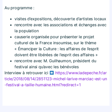
Au programme :
visites d’expositions, découverte d’artistes locaux
rencontre avec les associations et échanges avec
la population
causerie organisée pour présenter le projet
culturel de la France insoumise, sur le thème
« Émanciper la Culture : les affaires de l’esprit
doivent être libérées de l’esprit des affaires »
rencontre avec M. Guilhaumon, président du
festival ainsi qu’avec les bénévoles
Interview à retrouver ici
https://​www​.ladepeche​.fr/​a​r​
t​i​c​l​e​/​2​0​1​8​/​0​8​/​1​4​/​2​8​5​1​1​2​3​-​m​i​c​h​e​l​-​l​a​r​i​v​e​-​m​a​r​c​i​a​c​-​e​s​t​-​u​n​
-​f​e​s​t​i​v​a​l​-​a​-​t​a​i​l​l​e​-​h​u​m​a​i​n​e​.​h​t​m​l​?​r​e​d​i​r​e​c​t=1