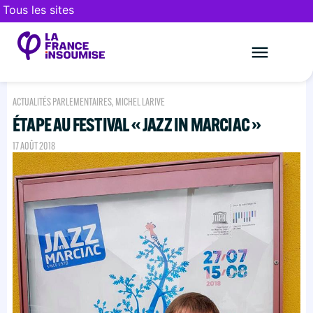
Tous les sites
Le mouveme
FAIRE UN DON
ACTUALITÉS PARLEMENTAIRES
,
MICHEL LARIVE
ÉTAPE AU FESTIVAL « JAZZ IN MARCIAC »
17 AOÛT 2018