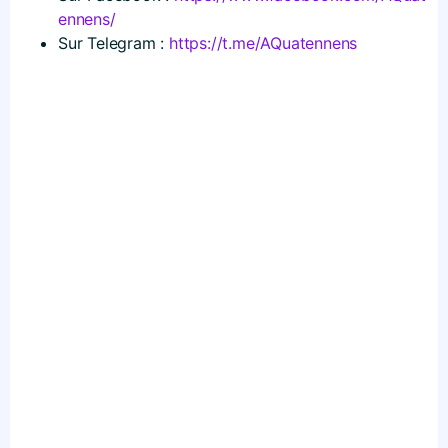
e​n​n​e​ns/
Sur Telegram :
https://t.me/AQuatennens