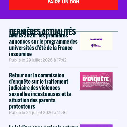
FAIRE UN DON
DERNIÈRES ACTUALITÉS
AMFIS 2026 : les premières
annonces sur le programme des
universités d’été de la France
insoumise
Publié le
29 juillet 2026
à
17:42
Retour sur la commission
d’enquête sur le traitement
judiciaire des violences
sexuelles incestueuses et la
situation des parents
protecteurs
Publié le
24 juillet 2026
à
11:46