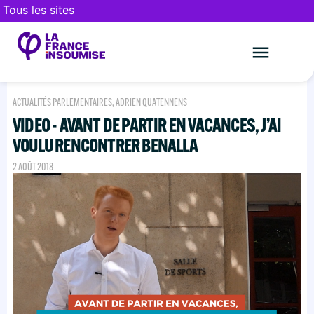
Tous les sites
Le mouveme
FAIRE UN DON
ACTUALITÉS PARLEMENTAIRES
,
ADRIEN QUATENNENS
VIDEO - AVANT DE PARTIR EN VACANCES, J’AI
VOULU RENCONTRER BENALLA
2 AOÛT 2018