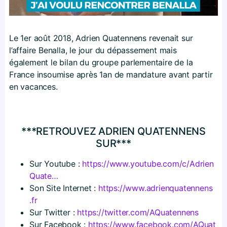
Le 1er août 2018, Adrien Quatennens revenait sur
l’affaire Benalla, le jour du dépassement mais
également le bilan du groupe parlementaire de la
France insoumise après 1an de mandature avant partir
en vacances.
***RETROUVEZ ADRIEN QUATENNENS
SUR***
Sur Youtube :
https://​www​.youtube​.com/​c​/​A​d​r​i​e​n​
Q​u​ate…
Son Site Internet :
https://​www​.adrienquatennens​
.fr
Sur Twitter :
https://​twitter​.com/​A​Q​u​a​t​e​n​n​ens
Sur Facebook :
https://​www​.facebook​.com/​A​Q​u​a​t​