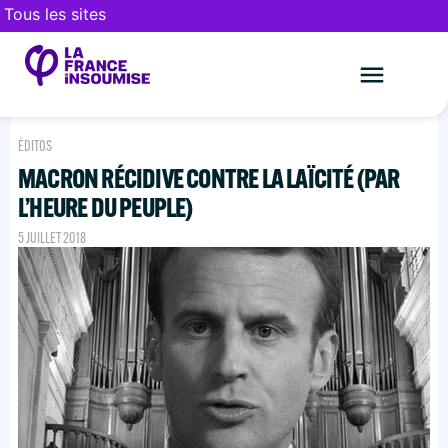
Tous les sites
Le mouveme
FAIRE UN DON
ÉDITOS
MACRON RÉCIDIVE CONTRE LA LAÏCITÉ (PAR
L’HEURE DU PEUPLE)
5 JUILLET 2018