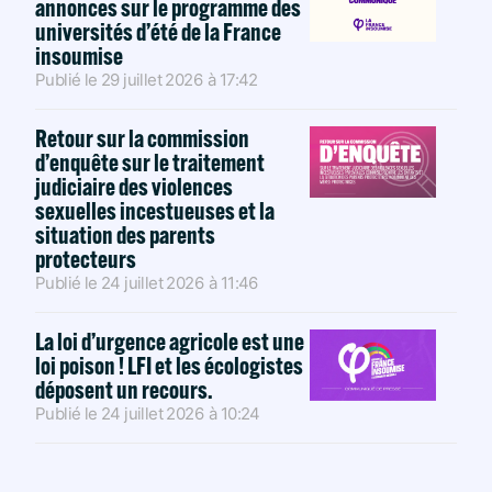
annonces sur le programme des
universités d’été de la France
insoumise
Publié le
29 juillet 2026
à
17:42
Retour sur la commission
d’enquête sur le traitement
judiciaire des violences
sexuelles incestueuses et la
situation des parents
protecteurs
Publié le
24 juillet 2026
à
11:46
La loi d’urgence agricole est une
loi poison ! LFI et les écologistes
déposent un recours.
Publié le
24 juillet 2026
à
10:24