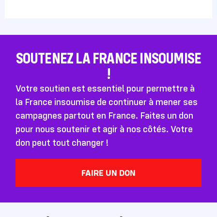
SOUTENEZ LA FRANCE INSOUMISE
!
Votre soutien est essentiel pour permettre à
la France insoumise de continuer à mener ses
campagnes partout en France. Faites un don
pour nous soutenir et agir à nos côtés. Votre
don peut tout changer !
FAIRE UN DON