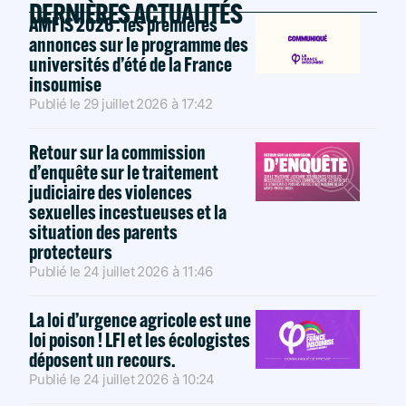
DERNIÈRES ACTUALITÉS
AMFIS 2026 : les premières
annonces sur le programme des
universités d’été de la France
insoumise
Publié le
29 juillet 2026
à
17:42
Retour sur la commission
d’enquête sur le traitement
judiciaire des violences
sexuelles incestueuses et la
situation des parents
protecteurs
Publié le
24 juillet 2026
à
11:46
La loi d’urgence agricole est une
loi poison ! LFI et les écologistes
déposent un recours.
Publié le
24 juillet 2026
à
10:24