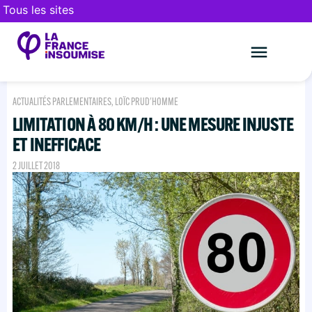
Tous les sites
Le mouveme
FAIRE UN DON
ACTUALITÉS PARLEMENTAIRES
,
LOÏC PRUD'HOMME
LIMITATION À 80 KM/H : UNE MESURE INJUSTE
ET INEFFICACE
2 JUILLET 2018