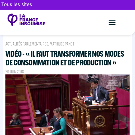
Tous les sites
Le mouveme
FAIRE UN DON
ACTUALITÉS PARLEMENTAIRES
,
MATHILDE PANOT
VIDÉO - « IL FAUT TRANSFORMER NOS MODES
DE CONSOMMATION ET DE PRODUCTION »
20 JUIN 2018