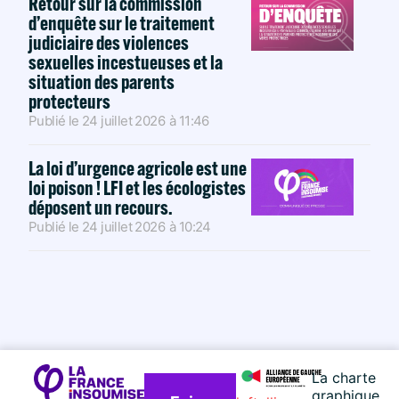
Retour sur la commission
d’enquête sur le traitement
judiciaire des violences
sexuelles incestueuses et la
situation des parents
protecteurs
Publié le
24 juillet 2026
à
11:46
La loi d’urgence agricole est une
loi poison ! LFI et les écologistes
déposent un recours.
Publié le
24 juillet 2026
à
10:24
La charte
graphique