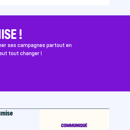
SE !
ener ses campagnes partout en
peut tout changer !
oumise