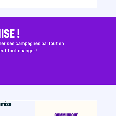
SE !
ener ses campagnes partout en
peut tout changer !
oumise