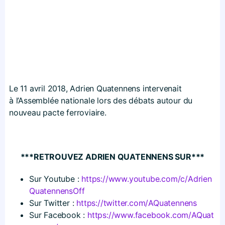
Le 11 avril 2018, Adrien Quatennens intervenait
à l’Assemblée nationale lors des débats autour du
nouveau pacte ferroviaire.
***RETROUVEZ ADRIEN QUATENNENS SUR***
Sur Youtube :
https://​www​.youtube​.com/​c​/​A​d​r​i​e​n​
Q​u​a​t​e​n​n​e​n​s​Off
Sur Twitter :
https://​twitter​.com/​A​Q​u​a​t​e​n​n​ens
Sur Facebook :
https://​www​.facebook​.com/​A​Q​u​a​t​