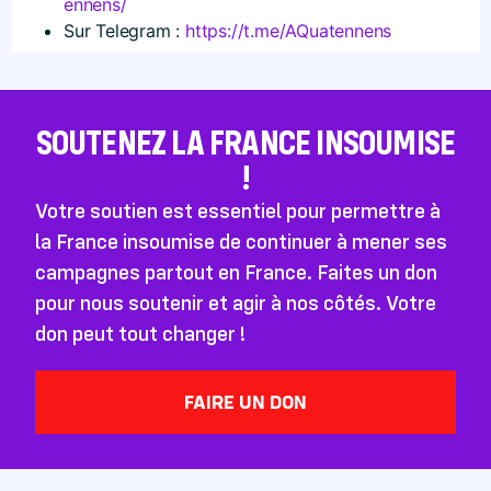
e​n​n​e​ns/
Sur Telegram :
https://t.me/AQuatennens
SOUTENEZ LA FRANCE INSOUMISE
!
Votre soutien est essentiel pour permettre à
la France insoumise de continuer à mener ses
campagnes partout en France. Faites un don
pour nous soutenir et agir à nos côtés. Votre
don peut tout changer !
FAIRE UN DON