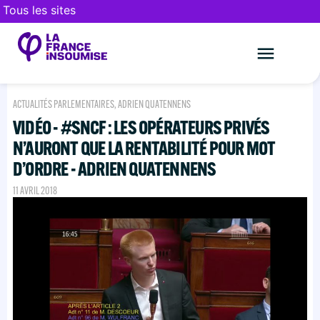
Tous les sites
Le mouveme
FAIRE UN DON
ACTUALITÉS PARLEMENTAIRES
,
ADRIEN QUATENNENS
VIDÉO - #SNCF : LES OPÉRATEURS PRIVÉS
N’AURONT QUE LA RENTABILITÉ POUR MOT
D’ORDRE - ADRIEN QUATENNENS
11 AVRIL 2018