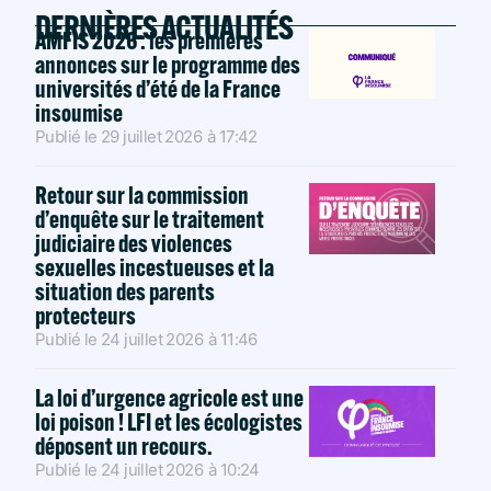
DERNIÈRES ACTUALITÉS
AMFIS 2026 : les premières
annonces sur le programme des
universités d’été de la France
insoumise
Publié le
29 juillet 2026
à
17:42
Retour sur la commission
d’enquête sur le traitement
judiciaire des violences
sexuelles incestueuses et la
situation des parents
protecteurs
Publié le
24 juillet 2026
à
11:46
La loi d’urgence agricole est une
loi poison ! LFI et les écologistes
déposent un recours.
Publié le
24 juillet 2026
à
10:24