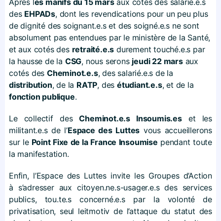
Après l
es manifs du 15 mars
aux cotés des salarié.e.s
des
EHPADs
, dont les revendications pour un peu plus
de dignité des soignant.e.s et des soigné.e.s ne sont
absolument pas entendues par le ministère de la Santé,
et aux cotés des
retraité.
e.
s
durement touché.e.s par
la hausse de la
CSG
, nous serons
jeudi 22 mars
aux
cotés des
Cheminot.
e.
s
, des salarié.e.s de la
distribution
, de la
RATP
, des
étudiant.
e.
s
, et de la
fonction publique
.
Le collectif des
Cheminot.
e.
s Insoumis.
es
et les
militant.e.s de l’
Espace des Luttes
vous accueillerons
sur le
Point Fixe de la France Insoumise
pendant toute
la manifestation.
Enfin, l’Espace des Luttes invite les Groupes d’Action
à s’adresser aux citoyen.ne.s-usager.e.s des services
publics, tou.te.s concerné.e.s par la volonté de
privatisation, seul leitmotiv de l’attaque du statut des