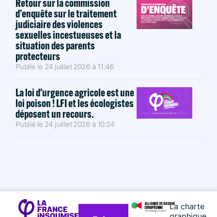
Retour sur la commission
d’enquête sur le traitement
judiciaire des violences
sexuelles incestueuses et la
situation des parents
protecteurs
Publié le
24 juillet 2026
à
11:46
La loi d’urgence agricole est une
loi poison ! LFI et les écologistes
déposent un recours.
Publié le
24 juillet 2026
à
10:24
La charte
graphique