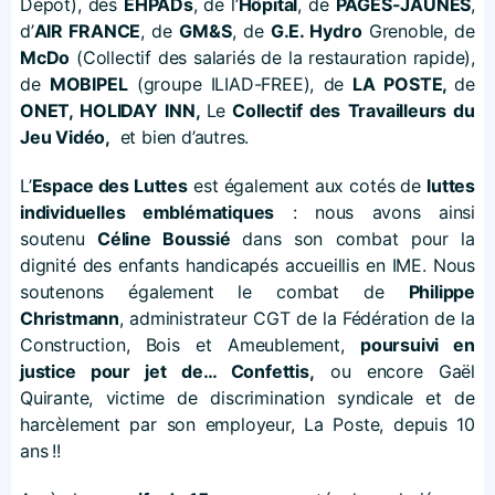
Dépot), des
EHPADs
, de l’
Hôpital
, de
PAGES-JAUNES
,
d’
AIR FRANCE
, de
GM&S
, de
G.E. Hydro
Grenoble, de
McDo
(Collectif des salariés de la restauration rapide),
de
MOBIPEL
(groupe ILIAD-FREE), de
LA POSTE,
de
ONET, HOLIDAY INN,
Le
Collectif des Travailleurs du
Jeu Vidéo,
et bien d’autres.
L’
Espace des Luttes
est également aux cotés de
luttes
individuelles emblématiques
: nous avons ainsi
soutenu
Céline Boussié
dans son combat pour la
dignité des enfants handicapés accueillis en IME. Nous
soutenons également le combat de
Philippe
Christmann
, administrateur CGT de la Fédération de la
Construction, Bois et Ameublement,
poursuivi en
justice pour jet de… Confettis,
ou encore Gaël
Quirante, victime de discrimination syndicale et de
harcèlement par son employeur, La Poste, depuis 10
ans
!!